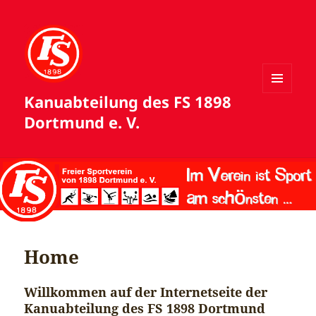
Kanuabteilung des FS 1898
MENÜ
UND
Dortmund e. V.
WIDGETS
Home
Willkommen auf der Internetseite der
Kanuabteilung
des FS 1898
Dortmund