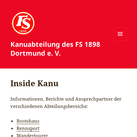
Kanuabteilung des FS 1898
MENÜ
UND
Dortmund e. V.
WIDGETS
Inside Kanu
Informationen, Berichte und Ansprechpartner der
verschiedenen Abteilungsbereiche:
Bootshaus
Rennsport
Wandertourer