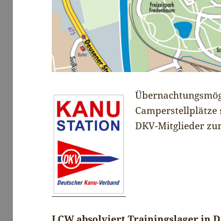
Übernachtungsmögl
Camperstellplätze
DKV-Mitglieder zu
.
.
LCW absolviert Trainingslager in